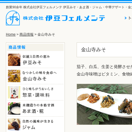
創業90余年 株式会社伊豆フェルメンテ 伊豆みそ・あま酒・ジャム・中華デザート・金
Home
>
商品情報
> 金山寺みそ
金山寺みそ
茄子、白瓜、生姜と発酵させ
金山寺味噌はビタミン、食物