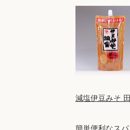
減塩伊豆みそ 田舎
簡単便利なスパ