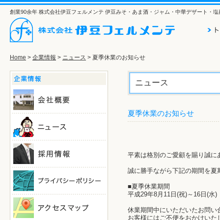
創業90余年 株式会社伊豆フェルメンテ 伊豆みそ・あま酒・ジャム・中華デザート・
Home
>
企業情報
>
ニュース
> 夏季休業のお知らせ
ニュース
夏季休業のお知らせ
平素は格別のご愛顧を賜り誠に
誠に勝手ながら下記の期間を夏
■夏季休業期間
平成29年8月11日(祝)～16日(水)
休業期間中にいただいたお問い合
お客様にはご不便をおかけいた