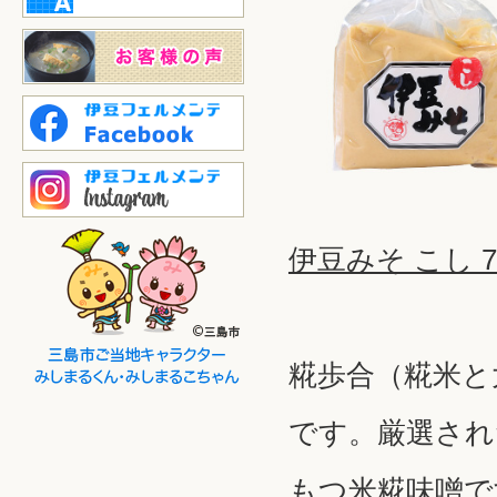
伊豆みそ こし 7
糀歩合（糀米と大
です。厳選され
もつ米糀味噌で