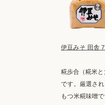
伊豆みそ 田舎 7
糀歩合（糀米と大
です。厳選され
もつ米糀味噌で