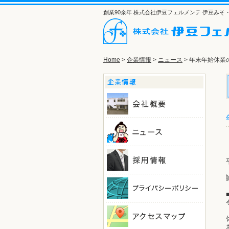
創業90余年 株式会社伊豆フェルメンテ 伊豆み
Home
>
企業情報
>
ニュース
> 年末年始休業