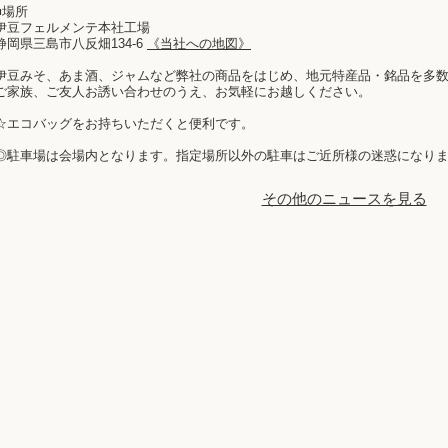
■場所
伊豆フェルメンテ本社工場
静岡県三島市八反畑134-6
《当社への地図》
伊豆みそ、あま酒、ジャムなど弊社の商品をはじめ、地元特産品・銘品を多
ご家族、ご友人お誘い合わせのうえ、お気軽にお越しください。
☆エコバッグをお持ちいただくと便利です。
◎駐車場は会場内となります。指定場所以外の駐車はご近所様の迷惑になり
その他のニュースを見る